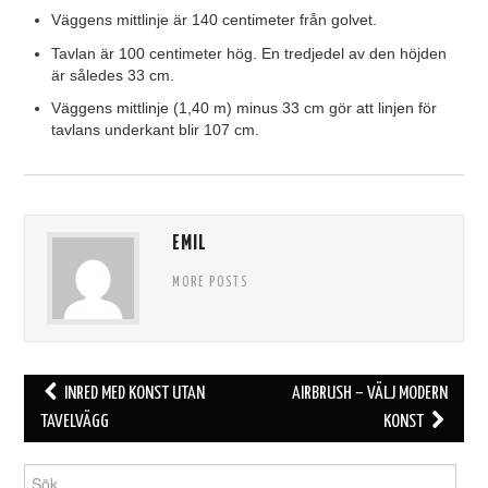
Väggens mittlinje är 140 centimeter från golvet.
Tavlan är 100 centimeter hög. En tredjedel av den höjden
är således 33 cm.
Väggens mittlinje (1,40 m) minus 33 cm gör att linjen för
tavlans underkant blir 107 cm.
EMIL
MORE POSTS
Post
INRED MED KONST UTAN
AIRBRUSH – VÄLJ MODERN
navigation
TAVELVÄGG
KONST
Search