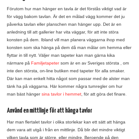
Förutom hur man hänger en tavla är det förstås viktigt vad är
för vägg bakom tavlan. Är det en målad vägg kommer det ju
påverka tavlan eller planschen man hänger upp. Det är en
anledning till att gallerier har vita väggar, för att inte störa
konsten på dem. Ibland vill man planera väggarna ihop med
konsten som ska hänga på dem då man målar om hemma eller
flyttar in till nytt. Väljer man tapeter kan man gärna kika
närmare på
Familjetapeter
som är en av Sveriges största , om
inte den största, on-line butiken med tapeter för alla smaker.
Där kan man enkelt hitta något som passar med de alster man
tänk ha på väggarna. Här kommer några tumregler om hur
man bäst hänger
sina tavlor i hemmet
, för att göra det finare.
Använd en mittlinje för att hänga tavlor
Har man flertalet tavlor i olika storlekar kan ett sätt att hänga
dem vara att utgå i från en mittlinje. Då blir det mindre viktigt
vilken tavla som är större, eller mindre. Beroende på den