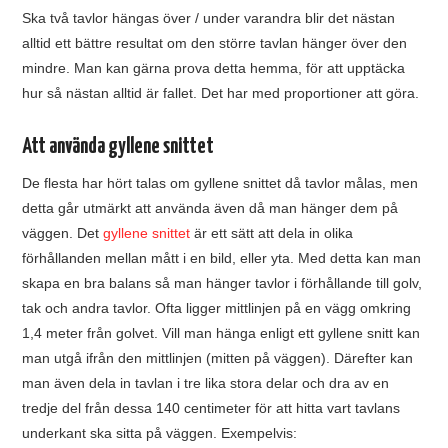
Ska två tavlor hängas över / under varandra blir det nästan
alltid ett bättre resultat om den större tavlan hänger över den
mindre. Man kan gärna prova detta hemma, för att upptäcka
hur så nästan alltid är fallet. Det har med proportioner att göra.
Att använda gyllene snittet
De flesta har hört talas om gyllene snittet då tavlor målas, men
detta går utmärkt att använda även då man hänger dem på
väggen. Det
gyllene snittet
är ett sätt att dela in olika
förhållanden mellan mått i en bild, eller yta. Med detta kan man
skapa en bra balans så man hänger tavlor i förhållande till golv,
tak och andra tavlor. Ofta ligger mittlinjen på en vägg omkring
1,4 meter från golvet. Vill man hänga enligt ett gyllene snitt kan
man utgå ifrån den mittlinjen (mitten på väggen). Därefter kan
man även dela in tavlan i tre lika stora delar och dra av en
tredje del från dessa 140 centimeter för att hitta vart tavlans
underkant ska sitta på väggen. Exempelvis: