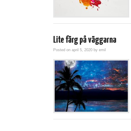
Lite färg på väggarna
Posted on
april 5, 2020
by
emil