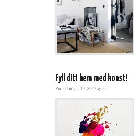
Fyll ditt hem med konst!
Posted on
juli 10, 2020
by
emil