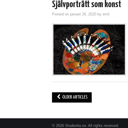
Självporträtt som konst
Posted on
januari 26, 2020
by
emil
Post
OLDER ARTICLES
navigation
© 2026 Studiorita.se. All rights reserved.