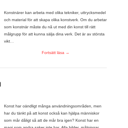
Konstnärer kan arbeta med olika tekniker, uttrycksmedel
och material för att skapa olika konstverk. Om du arbetar
som konstnär måste du nå ut med din konst till rätt
målgrupp för att kunna sälja dina verk. Det är av största
vikt…
Fortsätt läsa
→
n
Konst har oändligt många användningsområden, men
har du tänkt på att konst också kan hjälpa människor
som mår dåligt så att de mår bra igen? Konst har en
magi som andra saker inte har. Alla bilder, målningar