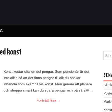
SS
med konst
Sear
for:
Konst kostar ofta en del pengar. Som pensionär är det
SEN
inte alltid så att det finns pengar till allt du önskar
inhandla som exempelvis konst. Men genom att planera
Så få
och shoppa smart kan du spara pengar och på så sätt…
Poster
Fortsätt läsa
→
Markna
Konst