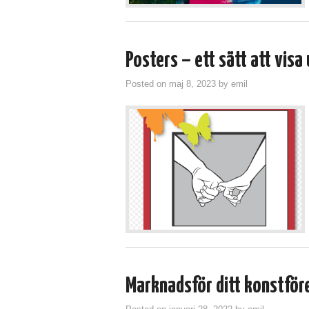
Posters – ett sätt att visa
Posted on
maj 8, 2023
by
emil
Marknadsför ditt konstföre