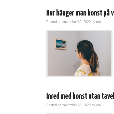
Hur hänger man konst på 
Posted on
december 30, 2020
by
emil
Inred med konst utan tav
Posted on
november 28, 2020
by
emil