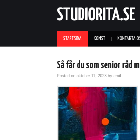
STUDIORITA.SE
STARTSIDA
KONST
KONTAKTA O
Så får du som senior råd 
Posted on
oktober 11, 2023
by
emil