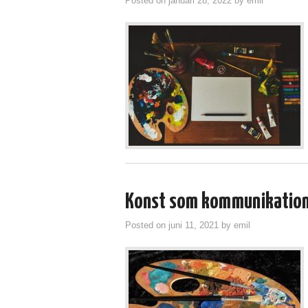
Posted on
januari 28, 2022
by
emil
Konst som kommunikatio
Posted on
juni 11, 2021
by
emil