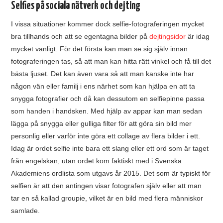
Selfies på sociala nätverk och dejting
I vissa situationer kommer dock selfie-fotograferingen mycket
bra tillhands och att se egentagna bilder på
dejtingsidor
är idag
mycket vanligt. För det första kan man se sig själv innan
fotograferingen tas, så att man kan hitta rätt vinkel och få till det
bästa ljuset. Det kan även vara så att man kanske inte har
någon vän eller familj i ens närhet som kan hjälpa en att ta
snygga fotografier och då kan dessutom en selfiepinne passa
som handen i handsken. Med hjälp av appar kan man sedan
lägga på snygga eller gulliga filter för att göra sin bild mer
personlig eller varför inte göra ett collage av flera bilder i ett.
Idag är ordet selfie inte bara ett slang eller ett ord som är taget
från engelskan, utan ordet kom faktiskt med i Svenska
Akademiens ordlista som utgavs år 2015. Det som är typiskt för
selfien är att den antingen visar fotografen själv eller att man
tar en så kallad groupie, vilket är en bild med flera människor
samlade.