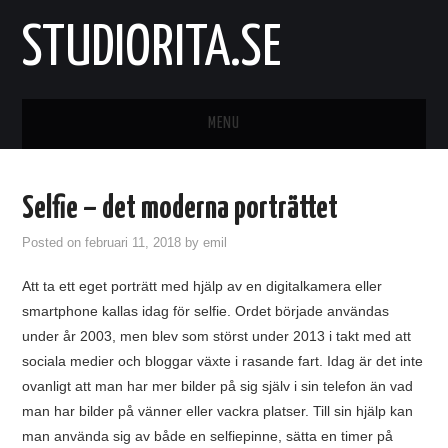
STUDIORITA.SE
MENU
STARTSIDA
Selfie – det moderna porträttet
KONST
Posted on
februari 11, 2018
by
emil
KONTAKTA OSS
Att ta ett eget porträtt med hjälp av en digitalkamera eller
smartphone kallas idag för selfie. Ordet började användas
under år 2003, men blev som störst under 2013 i takt med att
sociala medier och bloggar växte i rasande fart. Idag är det inte
ovanligt att man har mer bilder på sig själv i sin telefon än vad
man har bilder på vänner eller vackra platser. Till sin hjälp kan
man använda sig av både en selfiepinne, sätta en timer på