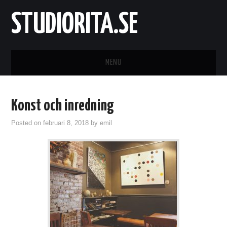
STUDIORITA.SE
MENU
STARTSIDA
Konst och inredning
KONST
Posted on
februari 8, 2018
by
emil
KONTAKTA OSS