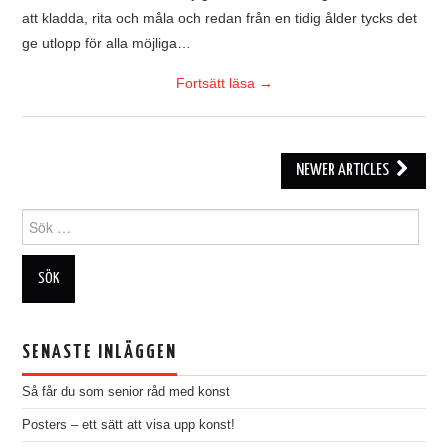
att kladda, rita och måla och redan från en tidig ålder tycks det
ge utlopp för alla möjliga…
Fortsätt läsa
→
Post
NEWER ARTICLES
navigation
Search
for:
SENASTE INLÄGGEN
Så får du som senior råd med konst
Posters – ett sätt att visa upp konst!